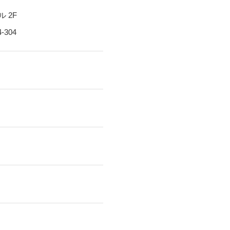
 2F
304