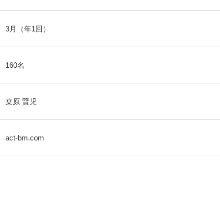
3月（年1回）
160名
桒原 賢児
act-bm.com